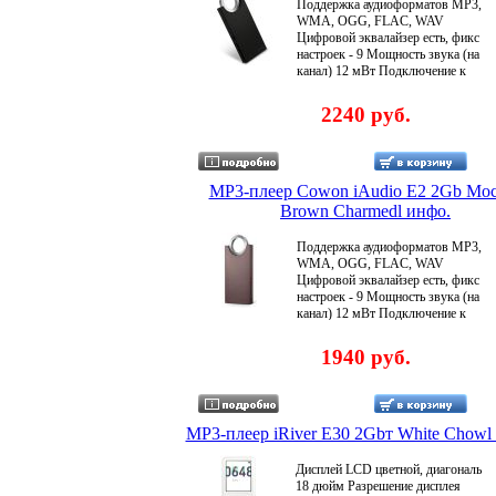
Поддержка аудиоформатов MP3,
WMA, OGG, FLAC, WAV
Цифровой эквалайзер есть, фикс
настроек - 9 Мощность звука (на
канал) 12 мВт Подключение к
компьютеру USB 20 Товар
сертифицирован Ростэст и ССЭ
2240 руб.
Гарантия 6 малгжбесяцев со дня
продажи .
MP3-плеер Cowon iAudio E2 2Gb Moc
Brown Charmedl инфо.
Поддержка аудиоформатов MP3,
WMA, OGG, FLAC, WAV
Цифровой эквалайзер есть, фикс
настроек - 9 Мощность звука (на
канал) 12 мВт Подключение к
компьютеру USB 20 Товар
сертифицирован Ростэст и ССЭ
1940 руб.
Гарантия 6 малгжйесяцев со дня
продажи .
MP3-плеер iRiver E30 2Gbт White Chowl
Дисплей LCD цветной, диагональ
18 дюйм Разрешение дисплея