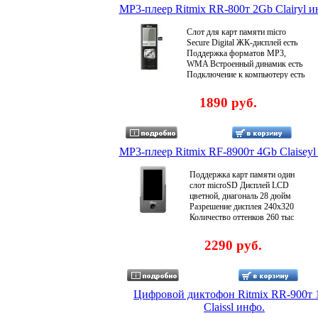
продажи .
MP3-плеер Ritmix RR-800т 2Gb Clairyl и
Слот для карт памяти micro
Secure Digital ЖК-дисплей есть
Поддержка форматов MP3,
WMA Встроенный динамик есть
Подключение к компьютеру есть
Интерфейсы USB 20 Вход
микрофонный есть Выход на
1890 руб.
наушники есть Функцалдккия
активизации по голосу есть
Изменение чувствительности
микрофона есть Запись с разным
качеством есть Запись по таймеру
MP3-плеер Ritmix RF-8900т 4Gb Claiseyl
есть Максимальное время записи
130:00 ч:м Индикатор заряда
Поддержка карт памяти один
батареи есть Индикатор
слот microSD Дисплей LCD
оставшегося времени записи есть
цветной, диагональ 28 дюйм
Диаметр динамика 28 мм
Разрешение дисплея 240x320
Дополнительализъная
Количество оттенков 260 тыс
информация формат записи -
Поддержка аудиоформатов MP3,
MP3/WMA; плеер; запись с
WMA, FLAC, APE, WAV
2290 руб.
внешнего и встроенного
Поддержка видеоформатовалдкч
микрофона, с телефона Товар
AVI, MPEG-4, FLV, RM, RMVB
сертифицирован Ростэст и ССЭ
Поддержка графических
Гарантия 6 месяцев со дня
форматов GIF, JPG, BMP FM-
продажи .
тюнер есть Количество
Цифровой диктофон Ritmix RR-900т
фиксированных настроек радио
Claissl инфо.
20 Запись с радио есть Цифровой