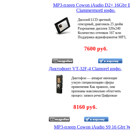
Цифровой эквалайзер есть
MP3-плеер Cowon iAudio D2+ 16Gbт B
Мощность звука (на канал) 30
Clammermortl инфо.
мВт Отношение сигнал/шум 95
дБ Подключение к компьютеру
Дисплей LCD цветной,
USB 20 Интерфейсы линейный
сенсорный, диагональ 25 дюйм
выход, видеовыход Товар
Разрешение дисплея 320x240
сертифицирован Ростэст и ССЭ
Количество оттенков 167 млн
Гарантияаликж 6 месяцев со дня
Поддержка аудиоформатов MP3,
продажи .
WMA, WMA (DRM), OGG,
FLAC, APE, Audible, WAV
7600 руб.
Поддержка видеоформатов
WMалднмV, SWF (Flash), AVI,
MPEG-4, XviD Поддержка
графических форматов JPG,
BMP Управление сенсорная
Диктофонт VT-32F-4 Clamorel инфо.
панель Цифровой эквалайзер
есть, фикс настроек - 6 Мощность
Диктофон — аппарат имеющие
звука (на канал) 37 мВт
узкую специализацию сферы
Подключение к компьютеру USB
применения Как правило, они
20 Интерфейсы линейный вход
призваны максимально облегчить
(с возможностью записи),
процесс записи речи Цифровые
линейаликйный выход,
диктофоны и плееры не
видеовыход Товар
являются монополистами в
8160 руб.
сертифицирован Ростэст и ССЭ
области цифровой заалднсписи
Гарантия 6 месяцев со дня
звука; данная способность
продажи .
имеется во многих цифровых
устройствах, таких как цифровая
фотоаппаратура либо карманные
MP3-плеер Cowon iAudio S9 16 Gbт W