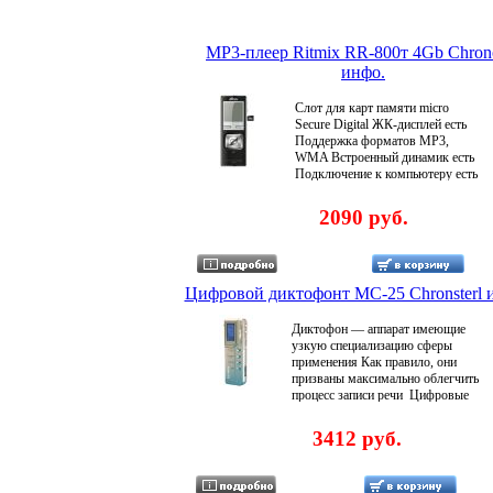
MP3-плеер Ritmix RR-800т 4Gb Chron
инфо.
Слот для карт памяти micro
Secure Digital ЖК-дисплей есть
Поддержка форматов MP3,
WMA Встроенный динамик есть
Подключение к компьютеру есть
Интерфейсы USB 20 Вход
микрофонный есть Выход на
2090 руб.
наушники есть Функцалвзмия
активизации по голосу есть
Изменение чувствительности
микрофона есть Запись с разным
качеством есть Запись по таймеру
Цифровой диктофонт МC-25 Chronsterl 
есть Максимальное время записи
260:00 ч:м Индикатор заряда
Диктофон — аппарат имеющие
батареи есть Индикатор
узкую специализацию сферы
оставшегося времени записи есть
применения Как правило, они
Диаметр динамика 28 мм
призваны максимально облегчить
Дополнительалжппная
процесс записи речи Цифровые
информация формат записи -
диктофоны и плееры не
MP3/WMA; плеер; запись с
являются монополистами в
3412 руб.
внешнего и встроенного
области цифровой залвзьаписи
микрофона, с телефона Товар
звука; данная способность
сертифицирован Ростэст и ССЭ
имеется во многих цифровых
Гарантия 6 месяцев со дня