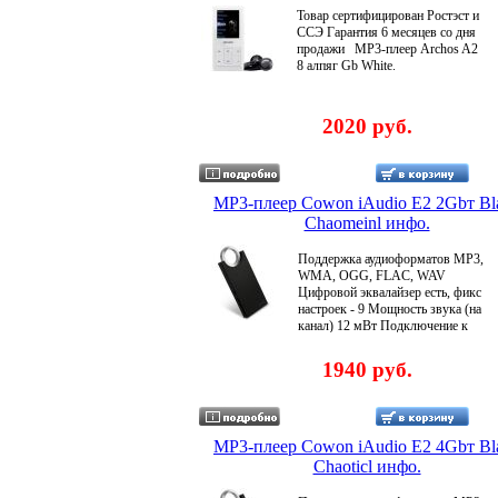
Товар сертифицирован Ростэст и
ССЭ Гарантия 6 месяцев со дня
продажи MP3-плеер Archos A2
8 алпяг Gb White.
2020 руб.
MP3-плеер Cowon iAudio E2 2Gbт Bl
Chaomeinl инфо.
Поддержка аудиоформатов MP3,
WMA, OGG, FLAC, WAV
Цифровой эквалайзер есть, фикс
настроек - 9 Мощность звука (на
канал) 12 мВт Подключение к
компьютеру USB 20 Товар
сертифицирован Ростэст и ССЭ
1940 руб.
Гарантия 6 малгецесяцев со дня
продажи .
MP3-плеер Cowon iAudio E2 4Gbт Bl
Chaoticl инфо.