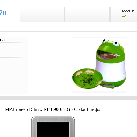
ца
MP3-плеер Ritmix RF-8900т 8Gb Clakarl инфо.