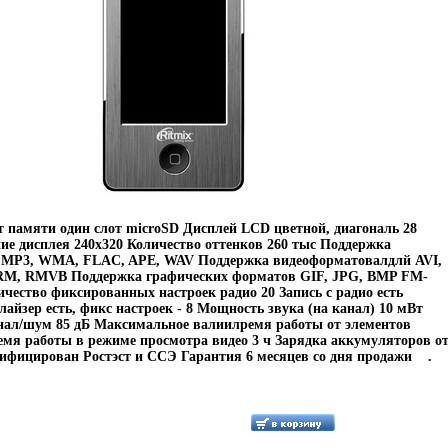
 памяти один слот microSD Дисплей LCD цветной, диагональ 28
е дисплея 240x320 Количество оттенков 260 тыс Поддержка
 MP3, WMA, FLAC, APE, WAV Поддержка видеоформатовалдлй AVI,
RM, RMVB Поддержка графических форматов GIF, JPG, BMP FM-
ичество фиксированных настроек радио 20 Запись с радио есть
айзер есть, фикс настроек - 8 Мощность звука (на канал) 10 мВт
нал/шум 85 дБ Максимальное валиилремя работы от элементов
емя работы в режиме просмотра видео 3 ч Зарядка аккумуляторов о
ифицирован Ростэст и ССЭ Гарантия 6 месяцев со дня продажи .