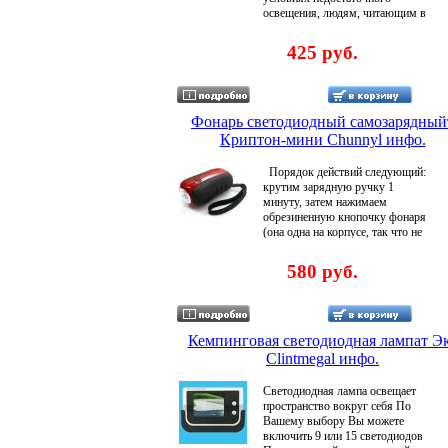
часов Гарантия 6 алкйпмесяцев
освещения, людям, читающим в
со дня продажи .
темноте и многим другим
Фонарик светит туда, куда вы
425 руб.
поворачиваете голову, алвыни
имеет очень надежен — ведь там
использованы светодиоды Цвет
— защитный зеленый камуфляж
Питание: 1 элемент AAA-типа
Фонарь светодиодный самозарядный
Размеры: 90х65х5 мм Гарантия
Криптон-мини Chunnyl инфо.
6 месяцев со дня продажи .
Порядок действий следующий:
крутим зарядную ручку 1
минуту, затем нажимаем
обрезиненную кнопочку фонаря
(она одна на корпусе, так что не
перепутаете) После первого
нажатия сверхяркий 05Вт
580 руб.
светодиод загораеалвэзтся в
половину накала Нажимаем ту
же кнопочку еще раз Тот же
сверхяркий светодиод горит уже
в полный накал Жмем кнопочку
Кемпинговая светодиодная лампат Э
в третий раз - светодиод замигал
Clintmegal инфо.
с частотой 2Гц В очередной раз
нажимаем все ту же кнопочку -
Светодиодная лампа освещает
все выключилось После
пространство вокруг себя По
минутной зарядки фонарик
Вашему выбору Вы можете
алзгчгорит в течение 10 минут
включить 9 или 15 светодиодов
Но несмотря на то, что он имеет