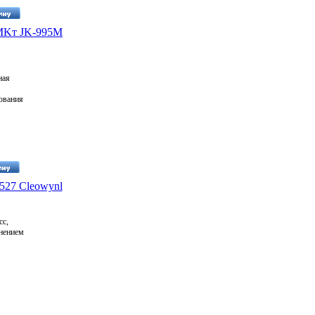
JMKт JK-995M
ная
ования
т
ие даже
камера
щитным
ом ИК
527 Cleowynl
ус
ие ИК
сс,
нением
 .
ями,
торое
osed