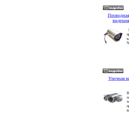
Проводная
видения
Г
п
к
N
Уличная в
В
о
т
п
в
о
н
о
н