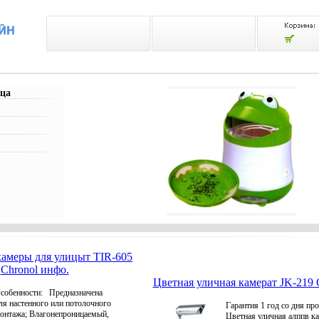
ца
амеры для улицыт TIR-605
Chronol инфо.
Цветная уличная камерат JK-219 
собенности: Предназначена
ля настенного или потолочного
Гарантия 1 год со дня п
онтажа; Влагонепроницаемый,
Цветная уличная алппв к