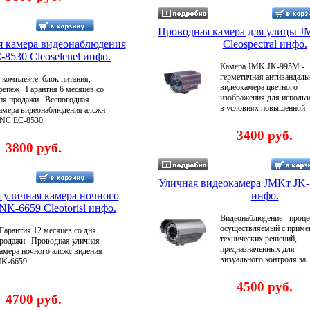
зменения полярности
лажностью Конструкция
продажи .
итающего напряжения ИК
идеокамеры обеспечивает ее
рожектор 55 светодиода (до 60
становку на стены, подвесные и
Проводная камера для улицы 
етров) Водонепроницаемый
апитальные потолки, а также
я камера видеонаблюдения
Cleospectral инфо.
орпус Автоматическое
ругие конструктивные элементы
8530 Cleoselenel инфо.
ключение ИК прожектора
дания Установка облегчается
ъемный козырек Видеокамера
Камера JMK JK-995M -
аличием в комплекте
редназначена для эксплуатации
герметичная антивандаль
 комплекте: блок питания,
ронштейна с крепежным
 следующих условиях:
видеокамера цветного
репеж Гарантия 6 месяцев со
омплектом Шаровой шарнир
иапазон температур от -30°С до
изображения для использ
ня продажи Всепогодная
ронштейна обеспечивает
50°С; Относительная влажность
в условиях повышенной
амера видеонаблюдения алсжн
аведение видеокамеры в любом
оздуха до 90 %; Атмосферное
влажности Видеокамера
NC EC-8530.
аправлении относительно
авление от 630 до 800 мм рт ст
снабжена инфракрасной
3400 руб.
лоскости крепления Товар
арантия - 6 месяцев со дня
подсветкой, что позволяе
ертифицирован Гарантия 12
3800 руб.
родажи .
получать изображеалеуын
есяцев со дня продажи .
при полной темноте Теле
комплектуется солнцеза
козырьком и кронштейн
Уличная видеокамера JMKт JK-
прожектор до 45 метров
 уличная камера ночного
инфо.
Водонепроницаемый корп
NK-6659 Cleotorisl инфо.
Автоматическое включен
Видеонаблюдение - проце
прожектора Гарантия - 6
осуществляемый с приме
арантия 12 месяцев со дня
месяцев со дня продажи
технических решений,
родажи Проводная уличная
предназначенных для
амера ночного алсжс видения
визуального контроля за
K-6659.
охраняемыми или
наблюдаемыми территори
4500 руб.
объектами, субъектами В
4700 руб.
название CCTV (алефвCl