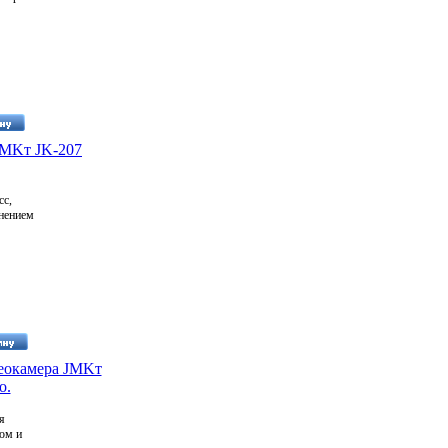
JMKт JK-207
сс,
нением
ями,
торое
sed
а
деокамера JMKт
о.
го
я
ом и
анной