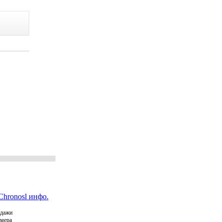
Chronosl инфо.
родажи
амера