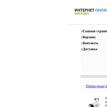
Главная страни
Корзина
Контакты
Доставка
Проводные к
О
д
м