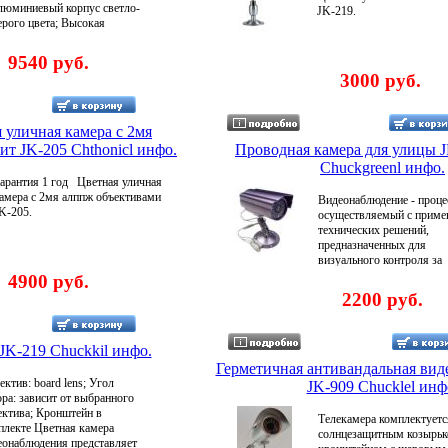
люминиевый корпус светло-
JK-219.
ерого цвета; Высокая
увствительность; Регулируемое
оложение камеры; Цветная,
9540 руб.
тандартногоалвмя разрешения;
3000 руб.
атчик освещённости для
втоматического включения
строенной подсветки; В
омплект поставки включен
 уличная камера с 2мя
сточник питания на 12 В
ит JK-205 Chthonicl инфо.
Проводная камера для улицы 
осттока и кронштейн
Chuckgreenl инфо.
ехнические характеристики:
арантия 1 год Цветная уличная
бъектив 6 мм / F25
амера с 2мя алппж объективами
Видеонаблюдение - проце
лектронный затвор 1/50 - 1/100
K-205.
осуществляемый с приме
00 сек Чувствительноалжхтсть
технических решений,
5 люкс или 0 люкс при
предназначенных для
ключенной ИК подсветке
визуального контроля за
амма 045 Видеовыход
охраняемыми или
4900 руб.
омпозитный: 1 В (размах) при
наблюдаемыми территори
агрузке 75 Ом Энергоснабжение
2200 руб.
объектами, субъектами В
2 Вт (при выключенной ИК
название CCTV (алвтнClo
одсветке) и 372 Вт (при
Circuit Television - Систем
ключенной ИК подсветке)
K-219 Chuckkil инфо.
Замкнутого Телевидения)
ласс защиты IP68 Вес 640 г
Главная задача CCTV -
Герметичная антивандальная ви
арантия 12 месяцев со дня
обеспечение безопасности
ктив: board lens; Угол
родажи .
JK-909 Chucklel инф
объекта путем визуально
ра: зависит от выбранного
наблюдения без передачи
ектива; Кронштейн в
Телекамера комплектуетс
информации во внешние
плекте Цветная камера
солнцезащитным козырьк
общедоступные сети Из д
еонаблюдения представляет