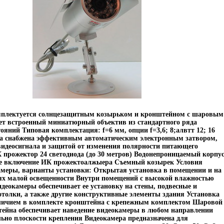
мплектуется солнцезащитным козырьком и кронштейном с шаровым
т встроенный миниатюрный объектив из стандартного ряда
ояний Типовая комплектация: f=6 мм, опции f=3,6; 8;алвтт 12; 16
а снабжена эффективным автоматическим электронным затвором,
идеосигнала и защитой от изменения полярности питающего
прожектор 24 светодиода (до 30 метров) Водонепроницаемый корпу
е включение ИК прожектоалжыера Съемный козырек Условия
амеры, варианты установки: Открытая установка в помещении и на
ях малой освещенности Внутри помещений с высокой влажностью
деокамеры обеспечивает ее установку на стены, подвесные и
толки, а также другие конструктивные элементы здания Установка
аличием в комплекте кронштейна с крепежным комплектом Шаровой
ейна обеспечивает наведение видеокамеры в любом направлении
ьно плоскости крепления Видеокамера предназначена для