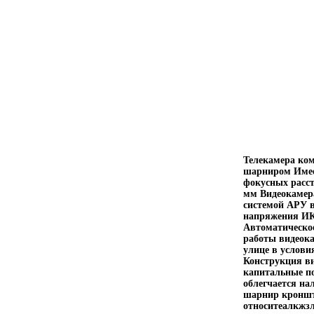
Телекамера ко
шарниром Имее
фокусных расст
мм Видеокамер
системой АРУ в
напряжения ИК 
Автоматическо
работы видеок
улице в услови
Конструкция ви
капитальные по
облегчается н
шарнир кроншт
относитеалкжзл