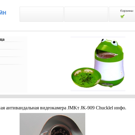
ца
ая антивандальная видеокамера JMKт JK-909 Chucklel инфо.