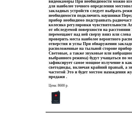
видеокамеры При необходимости можно изм
для наиболее точного определения место
закладных устройств следует выбрать режи
необходимости подключить наушники Пере
прибор необходимо подстраивать радиочаст
колесико регулировки чувствительности A
от обследуемой поверхности на расстоянии 
перемещают над ней сверху вниз или слева
проверить места наиболее вероятного рас
отверстия и углы При обнаружении закладн
расположенные на тыльной стороне прибора
Световые, а также звуковые или вибрацион
выбранного режима) будут учащаться по ме
зафиксирует самое мощное излучение в како
светодиоды, включая крайний правый, а зв
частотой Это и будет местом нахождения ж
продажи .
Цена: 8600 р.