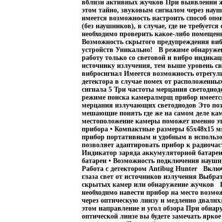
вблизи активных жучков При выявлении жу
этом тайно, звуковым сигналом через нау
имеется возможность настроить способ опо
(без наушников), в случае, где не требует
необходимо проверить какое-либо помещен
Возможность скрытого предупреждения виб
устройств Уникально! В режиме обнаруже
работу только со световой и вибро индика
источнику излучения, тем выше уровень св
вибросигнал Имеется возможность отрегул
детектора в случае помех от расположенны
сигнала 5 Три частоты мерцания светодио
режиме поиска камералмрщ прибор имеетс
мерцания излучающих светодиодов Это поз
мешающие понять где же на самом деле кам
местоположение камеры поможет именно э
прибора • Компактные размеры 65х48х15 мм 
прибор портативным и удобным в использо
позволяет адаптировать прибор к радиоча
Индикатор заряда аккумуляторной батареи
батареи • Возможность подключения наушн
Работа с детектором Antibug Hunter Включ
глаза свет от источников излучения Выбра
скрытых камер или обнаружение жучков 
необходимо навести прибор на место возм
через оптическую линзу и медленно двалнх
этом направление и угол обзора При обна
оптической линзе вы будете замечать яркое