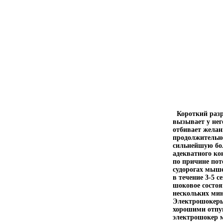
Короткий разря
вызывает у нег
отбивает желан
продолжительно
сильнейшую бол
адекватного ко
по причине пот
судорогах мыше
в течение 3-5 с
шоковое состоя
нескольких мин
Электрошокеры 
хорошими отпуг
электрошокер м