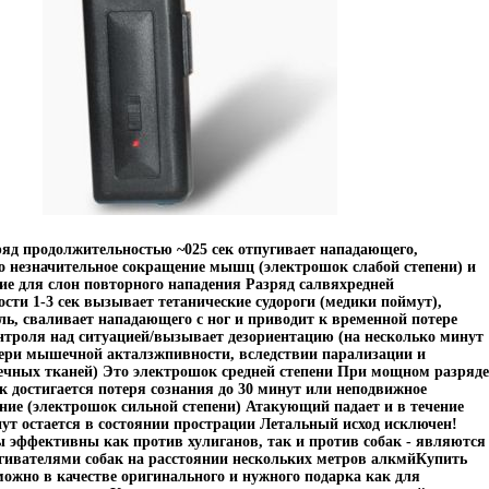
д продолжительностью ~025 сек отпугивает нападающего,
о незначительное сокращение мышц (электрошок слабой степени) и
ие для слон повторного нападения Разряд салвяхредней
сти 1-3 сек вызывает тетанические судороги (медики поймут),
ь, сваливает нападающего с ног и приводит к временной потере
нтроля над ситуацией/вызывает дезориентацию (на несколько минут
ери мышечной акталзжпивности, вследствии парализации и
чных тканей) Это электрошок средней степени При мощном разряде
ек достигается потеря сознания до 30 минут или неподвижное
ние (электрошок сильной степени) Атакующий падает и в течение
ут остается в состоянии прострации Летальный исход исключен!
эффективны как против хулиганов, так и против собак - являются
ивателями собак на расстоянии нескольких метров алкмйКупить
ожно в качестве оригинального и нужного подарка как для