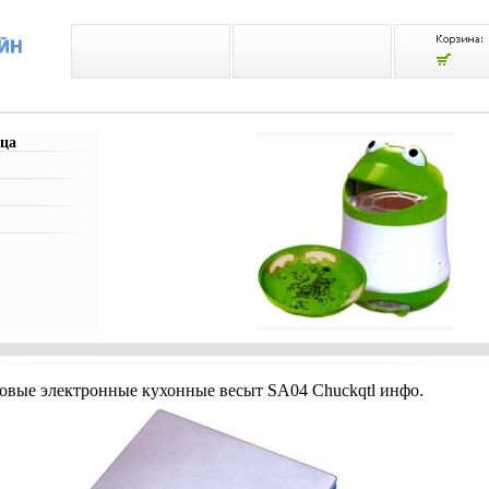
ца
вые электронные кухонные весыт SA04 Chuckqtl инфо.