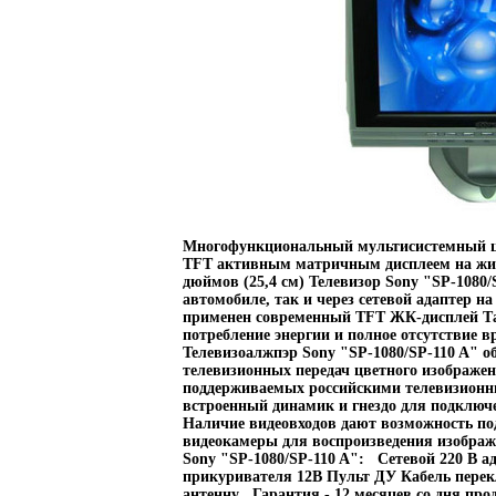
Многофункциональный мультисистемный ц
TFT активным матричным дисплеем на жид
дюймов (25,4 см) Телевизор Sony "SP-1080/
автомобиле, так и через сетевой адаптер на
применен современный TFT ЖК-дисплей Та
потребление энергии и полное отсутствие 
Телевизоалжпэр Sony "SP-1080/SP-110 A" о
телевизионных передач цветного изображ
поддерживаемых российскими телевизионн
встроенный динамик и гнездо для подключ
Наличие видеовходов дают возможность п
видеокамеры для воспроизведения изобра
Sony "SP-1080/SP-110 A": Сетевой 220 В а
прикуривателя 12В Пульт ДУ Кабель перек
антенну Гарантия - 12 месяцев со дня пр