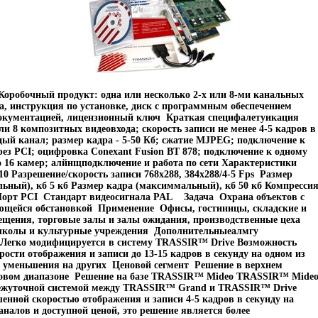
оробочный продукт: одна или несколько 2-х или 8-ми канальных
а, инструкция по установке, диск с программным обеспечением
кументацией, лицензионный ключ Краткая специфалетуикация
ли 8 композитных видеовхода; скорость записи не менее 4-5 кадров в
дый канал; размер кадра - 5-50 Кб; сжатие MJPEG; подключение к
ез PCI; оцифровка Conexant Fusion BT 878; подключение к одному
о 16 камер; алйнщподключение и работа по сети Характеристики
10 Разрешение/скорость записи 768x288, 384х288/4-5 Fps Размер
ьный), кб 5 кб Размер кадра (максиммальный), кб 50 кб Компресси
орт PCI Стандарт видеосигнала PAL Задача Охрана объектов с
ющейся обстановкой Применение Офисы, гостиницы, складские и
щения, торговые залы и залы ожидания, производственные цеха
школы и культурные учреждения Дополнительныеалмгу
Легко модифицируется в систему TRASSIR™ Drive Возможность
рости отображения и записи до 13-15 кадров в секунду на одном из
т уменьшения на других Ценовой сегмент Решение в верхнем
овом диапазоне Решение на базе TRASSIR™ Mideo TRASSIR™ Mide
ежуточной системой между TRASSIR™ Grand и TRASSIR™ Drive
нной скоростью отображения и записи 4-5 кадров в секунду на
аналов и доступной ценой, это решение является более