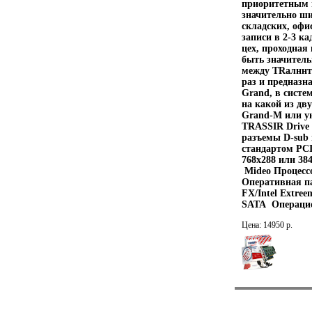
приоритетным п
значительно ш
складских, офи
записи в 2-3 ка
цех, проходная
быть значитель
между TRалннт
раз и предназн
Grand, в систе
на какой из дву
Grand-M или ун
TRASSIR Drive 
разъемы D-sub 
стандартом PCI
768x288 или 3
Mideo Процессор
Оперативная п
FX/Intel Extre
SATA Операци
Цена: 14950 р.