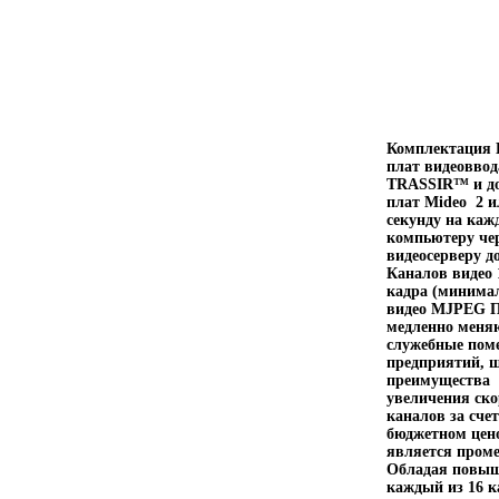
Комплектация К
плат видеоввод
TRASSIR™ и до
плат Mideo 2 и
секунду на каж
компьютеру чер
видеосерверу д
Каналов видео 
кадра (минимал
видео MJPEG П
медленно меня
служебные поме
предприятий, 
преимущества 
увеличения ско
каналов за сче
бюджетном цен
является пром
Обладая повыше
каждый из 16 к