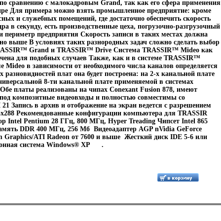
о сравнению с малокадровым Grand, так как его сфера применения
ире Для примера можно взять промышленное предприятие: кроме
сных и служебных помещений, где достаточно обеспечить скорость
дра в секунду, есть производственные цеха, погрузочно-разгрузочный
 и периметр предприятия Скорость записи в таких местах должна
но выше В условиях таких разнородных задач сложно сделать выбор
ASSIR™ Grand и TRASSIR™ Drive Система TRASSIR™ Mideo как
ачена для подобных случаев Также, как и в системе TRASSIR™
ме Mideo в зависимости от необходимого числа каналов определяется
х разновидностей плат она будет построена: на 2-х канальной плате
иверсальной 8-ти канальной плате применяемой в системах
Обе платы реализованы на чипах Conexant Fusion 878, имеют
под композитные видеовходы и полностью совместимы со
 21 Запись в архив и отображение на экран ведется с разрешением
84х288 Рекомендованные конфигурации компьютера для TRASSIR
 Intel Pentium 28 ГГц, 800 МГц, Hyper Treading Чипсет Intel 865
амять DDR 400 МГц, 256 Мб Видеоадаптер AGP nVidia GeForce
em Graphics/ATI Radeon от 7600 и выше Жесткий диск IDE 5-6 или
онная система Windows® XP .