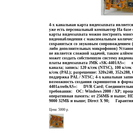
4-х канальная карта видеозахвата являетс
уже есть персональный компьютер На базе 
карты видеозахвата можно построить мно
видеонаблюдения с максимальным количес
сохраняться со звуковым сопровождением (
либо дополнительных микрофонов) Установ
не является сложной задачей, таким алй
может создать собственную систему виде
платы видеозахвата JMK «SK-4401AS»: виде
канала; запись: 120 к/сек (NTSC), 100 к/сек
к/сек (PAL); разрешение: 320x240, 352x288,
поддержка PAL / NTSC; 4-х канальная запи
возможность создания скриншотов в фор
4401алмбхAS»: DVR Card; Соединительн
требования: ОС: Windows 2000 / XP; проце
оперативная память: от 256МБ и выше; HD
9000 32МБ и выше; Direct X 90; Гарантия 
Цена: 5000 р.