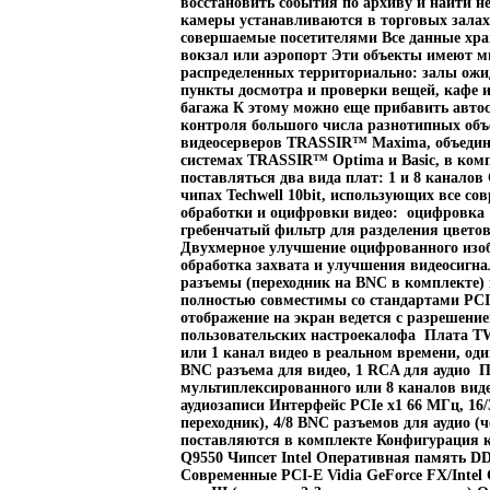
восстановить события по архиву и найти н
камеры устанавливаются в торговых залах
совершаемые посетителями Все данные хран
вокзал или аэропорт Эти объекты имеют мн
распределенных территориально: залы ожид
пункты досмотра и проверки вещей, кафе и
багажа К этому можно еще прибавить автос
контроля большого числа разнотипных объ
видеосерверов TRASSIR™ Maxima, объединё
системах TRASSIR™ Optima и Basic, в ко
поставляться два вида плат: 1 и 8 канало
чипах Techwell 10bit, использующих все со
обработки и оцифровки видео: оцифровка 1
гребенчатый фильтр для разделения цвето
Двухмерное улучшение оцифрованного изо
обработка захвата и улучшения видеосигн
разъемы (переходник на BNC в комплекте)
полностью совместимы со стандартами PCI 
отображение на экран ведется с разрешение
пользовательских настроекалофа Плата TW
или 1 канал видео в реальном времени, оди
BNC разъема для видео, 1 RCA для аудио П
мультиплексированного или 8 каналов виде
аудиозаписи Интерфейс PCIe x1 66 МГц, 16/
переходник), 4/8 BNC разъемов для аудио (
поставляются в комплекте Конфигурация к
Q9550 Чипсет Intel Оперативная память DD
Современные PCI-E Vidia GeForce FX/Intel