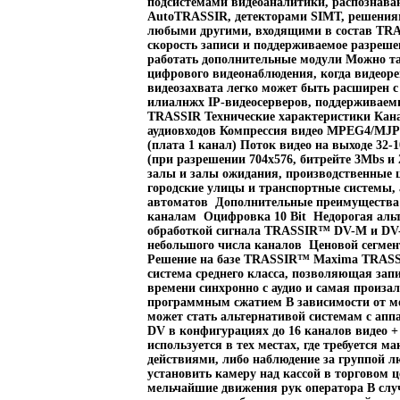
подсистемами видеоаналитики, распознав
AutoTRASSIR, детекторами SIMT, решениям
любыми другими, входящими в состав TRA
скорость записи и поддерживаемое разрешен
работать дополнительные модули Можно та
цифрового видеонаблюдения, когда видеор
видеозахвата легко может быть расширен 
илиалнжх IP-видеосерверов, поддерживае
TRASSIR Технические характеристики Канал
аудиовходов Компрессия видео MPEG4/MJPE
(плата 1 канал) Поток видео на выходе 32-
(при разрешении 704х576, битрейте 3Mbs 
залы и залы ожидания, производственные ц
городские улицы и транспортные системы,
автоматов Дополнительные преимущества 
каналам Оцифровка 10 Bit Недорогая альт
обработкой сигнала TRASSIR™ DV-M и DV-
небольшого числа каналов Ценовой сегмен
Решение на базе TRASSIR™ Maxima TRAS
система среднего класса, позволяющая зап
времени синхронно с аудио и самая произал
программным сжатием В зависимости от мо
может стать альтернативой системам с ап
DV в конфигурациях до 16 каналов видео 
используется в тех местах, где требуется 
действиями, либо наблюдение за группой л
установить камеру над кассой в торговом ц
мельчайшие движения рук оператора В слу