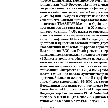
любого компьютера, имеющего доступ в Ин
клиента или WEB Браузера Наличие функц
сокращает возможность потери информац
записи стабильно составляет 2-3 кадра в с
(704x576) или 6 кадров в секунду при разре
условии, что каждый чип обраалонзбатывае
в системах TRASSIR™ Maxima и Optima, в
поставляться два вида плат: 4 и 32 канал
каналов кратным 4 Обе платы реализованы 
использующих все современные достижения
видео: оцифровка 10 бит (1024 градаций);
цветовой и яркостной составляющих; Дву
изображения; полностью цифровая обработ
Платы имеют BNC или D-sub разъемы (пере
композитные видеовходы и полностью совм
x1 Запись в архив и отображение на экран в
зависимости от пользовательских настроек
мультиплексированного или 1 канал видео 
аудиозаписи Интерфейс PCI 22, 4 BNC разъ
Плата TW328 – 32 канала мультиплексиров
времени, 8 каналов аудиозаписи Интерфейс
видео (через переходник), 4/8 BNC разъемов
Переходники поставляются в комплекте Ко
Core2Duo от 24 ГГц Чипсет Intel Оператив
Видеоадаптер Современные PCI-E Vidia Ge
диск SATA II или III (не менее 2-3-х диско
Windows® Embedded/XP/Vista/7/Server .