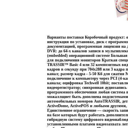
Варианты поставки Коробочный продукт: о
инструкция по установке, диск с програм
документацией, программная лицензия на 
DVR: до 64-х каналов записи в мультипле
(embedded) операционной системе Большая 
для подключения мониторов Краткая спец
TRASSIR™ Basic 4 или 32 композитных виде
кадров в секунду при 704х288 или 3 кадра 
канал; размер кадра - 5-50 Кб для сжатия
подключение к компьютеру через PCI (4-ка
канала; оцифровка Techwell 10bit; поставл
видеорегистратор; синхронная аудиозапись
программного обеспечения любая система
можаллщиет быть дополнена подсистемами
автомобильных номеров AutoTRASSIR, дет
ActiveDome, ActivePOS и любыми другими,
Единственное ограничение — скорость запи
на базе которых будут работать дополните
гибридную систему цифрового видеонаблюде
установленными платами видеозахвата ле