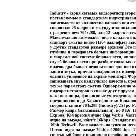
Industry - серия сетевых видеорегистратор
поставляемые в стандартном индустриальн
зависимости от количества каналов они от
скоростью 25 кадров в секунду и записываю
с разрешением 704x288, или 12 кадров в се
Максимально возможное число каналов ви
стандарт сжатия видео H264 даалифдет выс
у других стандартов размере архивов Это 
глубины и передавать больше информации п
в современной системе безопасности, явл
служб безопасности при разборе сложных с
видеокадра бывает недостаточно для воссо
записи звука, причем синхронного с видео
оценить увиденное на экране монитора Фор
записывать звук наилучшего качества, пр
тех же параметрах сжатия Одновременно мо
видеорегистраторов в связке друг с другом
как гостиницы, финансовые учреждения, 
предприятия и др Характеристики Каналов 
скорость записи 704x288 (Industry)/25 fps
Размер кадра (максиммальный), кб 8 Кб По
Express) Компрессия аудио Ogg Vorbis Час
аудио на выходе, кбит/c 16kbps Стандарт в
10bit Techwell Возможность получения несж
Поток видео на выходе 70kbps-12000kbps 
системный блок с правильно подобранн