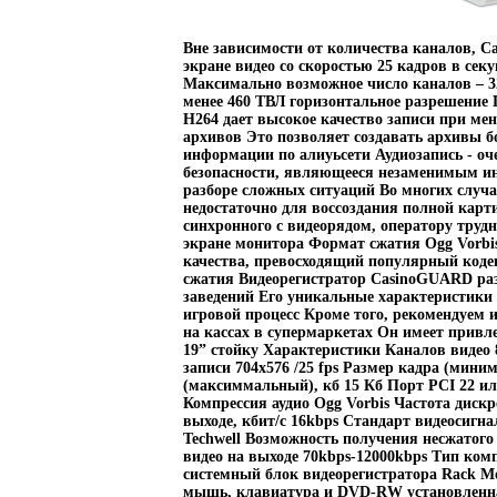
Вне зависимости от количества каналов, CasinoGUARD записывает и отображает на экране видео со скоростью 25 кадров в секунду на каждый канал и синхронно с аудио Максимально возможное число каналов – 32, с разралдчрешением 704x576 или не менее 460 ТВЛ горизонтальное разрешение Промышленный стандарт сжатия видео H264 дает высокое качество записи при меньшем, чем у других стандартов размере архивов Это позволяет создавать архивы большой глубины и передавать больше информации по алиуьсети Аудиозапись - очень важное звено в современной системе безопасности, являющееся незаменимым инструментом служб безопасности при разборе сложных ситуаций Во многих случаях одного видеокадра бывает недостаточно для воссоздания полной картины событий - без записи звука, причем синхронного с видеорядом, оператору трудно правильно оценить увиденное на экране монитора Формат сжатия Ogg Vorbis позволяет записывать звук наилучшего качества, превосходящий популярный кодек MP3 при тех жаллкре параметрах сжатия Видеорегистратор CasinoGUARD разработан специально для игорных заведений Его уникальные характеристики позволяют полностью контролировать игровой процесс Кроме того, рекомендуем использовать его в телемедицине, а также на кассах в супермаркетах Он имеет привлекательный внешний вид, исполнен под 19” стойку Характеристики Каналов видео 8 Каналов аудио 8 Разрешение/скорость записи 704x576 /25 fps Размер кадра (минимальный), кб 5 Кб Размер кадра (максиммальный), кб 15 Кб Порт PCI 22 или PCIe x1 (DV-S8 PCI Express) Компрессия аудио Ogg Vorbis Частота дискретизации, кГц 16KHz Поток аудио на выходе, кбит/c 16kbps Стандарт видеосигнала PAL АЦП, бит 9 bit TI или 10bit Techwell Возможность получения несжатого видео Да, до 704х576 на канал Поток видео на выходе 70kbps-12000kbps Тип компрессии H264 В комплект входит: системный блок видеорегистратора Rack Mount 5U с салазками компьютерная мышь, клавиатура и DVD-RW установленная лицензионная операционная систалмщэема Windows XP Embedded установленная и оттестированная система видеонаблюдения TRASSIR разъемы для подключения видеокамер и микрофонов Дополнительно к комплекту В комплект поставки не входят дисковые накопители, так как от этого зависит глубина архива, которая в каждом случае обговаривается индивидуально в зависимости от специфики задач В данный регистратор можно установить до 8-ми жестких дисков (12 Тб при использовании дисков по 1,5 Тб) Специальные и интеллектуальные функции Цифровые видеорегистраторы TRASSIR могут быть оснащены дополнительно расширенным функционалом Распознавание номеров транспортных средств AutoTRASSIR – новая версия обладает мощным функционалом, не требует настроек и имеет высокую производительность ActiveDome – наиболее прогрессивная функция управления поворотными камерами SpeedDome Ускоряет работу оператора в десятки раз, позволяет контролировать множество поворотных камер В сочетании с SIMT – объектным детектором нового поколения, дает возмалнъщожность автоматического сопровождения целей скоростными поворотными камерами SpeedDome DVR, оснащенный детектором SIMT, превращается в мощный инструмент событийного анализа видеозаписей POS – интеграция с кассовыми терминалами — позволяет в буквальном смысле спасать деньги в торговле за счет анализа действий кассиров, видеозаписей и других событий в поле зрения камер Многозадачность Все операции выполняются одновременно вне зависимости от их количества DVR TRASSIR триплексные или пентаплексные, количество одновременно выполняемых видеорегистратором задач, в принципе, неограничено Запись многоканального видео В зависимости от модификации, видеорегистраторы TRASSIR могут записывать от 32-х до 128-ми каналов видео максимального разрешения и в реальном времени 25 кадров в секунду каждый канал DVR позволяют одновременно с записью осуществлять просмотр «живого» видео, воспроизведение видео из архива, передачу в сеть большому числу потребителей Так же, все другие операциалойпи по настройке не прерывают записи Для записи большого числа каналов видеорегистраторы используют фирменную технологию MultiStor, равномерно распределяющую записи по всем подключенным дискам Мало того, данная технология увеличивает надежность сохранения записей при использовании всего объема дисков, так как при выходе из строя одного из дисков, будет потеряна только часть информации, в отличии, например, от технологии RAID0 или JBOD Распределение записи по всем доступным дискам так же снижает нагрузку на каждый диск в отдельности и не позволяет третировать запись при воспроизведении или копировании данных с какого-либо из дисков Разумеется поддерживается циклическая запись Сжатие видео В большинстве видеорегистраторов используется самый прогрессивный на текущий момент формат сжатия H264 Использование данного формата серьезно снижает объем записи (а значит можно хранить больше архивов) и трафик, передаваемый в сеть Его эффективность на 30% выше, чем у MPEG4 Отобраалорхжение на экран Видеорегистраторы для аналоговых камер могут отображать все подключенные камеры одновременно на экран Например, DVR Industry 64 будет отображать 64 канала на экран, каждый 25 кадров в секунду Отображение и конфигурации (раскладки или шаблоны) создаются по ум