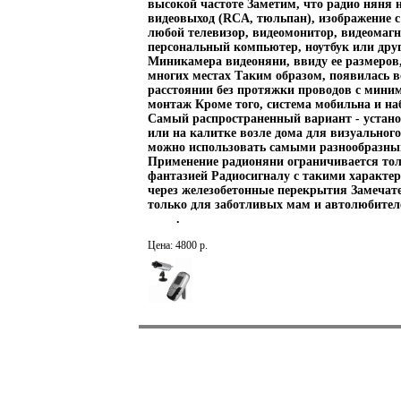
высокой частоте Заметим, что радио няня
видеовыход (RCA, тюльпан), изображение с
любой телевизор, видеомонитор, видеомаг
персональный компьютер, ноутбук или друг
Миникамера видеоняни, ввиду ее размеров
многих местах Таким образом, появилась в
расстоянии без протяжки проводов с миним
монтаж Кроме того, система мобильна и на
Самый распространенный вариант - устано
или на калитке возле дома для визуальног
можно использовать самыми разнообразны
Применение радионяни ограничивается то
фантазией Радиосигналу с такими характе
через железобетонные перекрытия Замечат
только для заботливых мам и автолюбител
.
Цена: 4800 р.