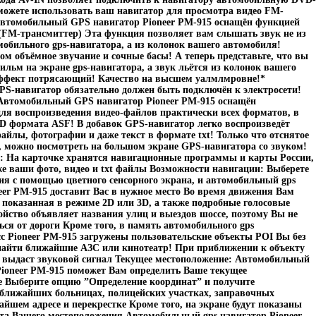
ожете использовать ваш навигатор для просмотра видео FM-
Автомобильный GPS навигатор Pioneer PM-915 оснащён функцией
FM-трансмиттер) Эта функция позволяет вам слышать звук не из
обильного gps-навигатора, а из колонок вашего автомобиля!
ом объёмное звучание и сочные басы! А теперь представьте, что вы
ильм на экране gps-навигатора, а звук льётся из колонок вашего
ффект потрясающий! Качество на высшем уалмлмровне!*
S-навигатор обязательно должен быть подключён к электросети!
Автомобильный GPS навигатор Pioneer PM-915 оснащён
ля воспроизведения видео-файлов практически всех форматов, в
D формата ASF! В добавок GPS-навигатор легко воспроизведёт
йлы, фотографии и даже текст в формате txt! Только что отснятое
, можно посмотреть на большом экране GPS-навигатора со звуком!
: На карточке хранятся навигационные программы и карты России,
 же ваши фото, видео и txt файлы Возможности навигации: Выберете
ия с помощью цветного сенсорного экрана, и автомобильный gps
eer PM-915 доставит Вас в нужное место Во время движения Вам
 показанная в режиме 2D или 3D, а также подробные голосовые
ойство объявляет названия улиц и выездов шоссе, поэтому Вы не
ться от дороги Кроме того, в память автомобильного gps
с Pioneer PM-915 загружены пользовательские объекты POI Вы без
найти ближайшие АЗС или кинотеатр! При приближении к объекту
 выдаст звуковой сигнал Текущее местоположение: Автомобильный
Pioneer PM-915 поможет Вам определить Ваше текущее
 Выберите опцию ”Определение координат” и получите
ближайших больницах, полицейских участках, заправочных
айшем адресе и перекрестке Кроме того, на экране будут показаны
та Вашего местоположения Автомобильный gps навигатор Pioneer