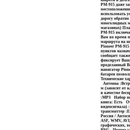
PM-915 даже за
местоположение
использовать у
дорогу обратно
многолюдных ме
магазинах) Пл
PM-915 включае
Вам во время п
маршрута на ши
Pioneer PM-915
пунктов назна
сообщает также
фиксирует Вашу
проделанный Ва
навигатор Pion
батарея позвол
Технические ха
Антенна :Встр
м (зависит от
в качестве бес
:MP3 Набор но
книга: Есть О
видеосигнала)
трансмиттер :Е
Россия / Авто
ASF, WMV, AVI
графических, в
PNG Чтение эл