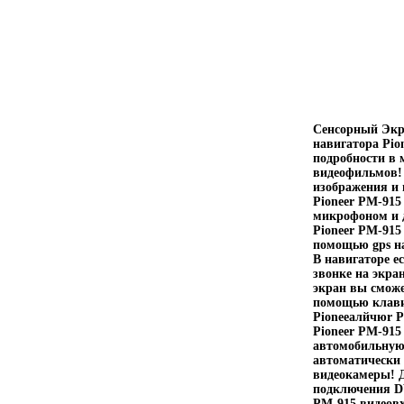
Сенсорный Экр
навигатора Pio
подробности в 
видеофильмов! 
изображения и 
Pioneer PM-915
микрофоном и 
Pioneer PM-915
помощью gps на
В навигаторе е
звонке на экра
экран вы сможе
помощью клавиа
Pioneeалйчюr P
Pioneer PM-915
автомобильную 
автоматически 
видеокамеры! 
подключения D
PM-915 видеовх