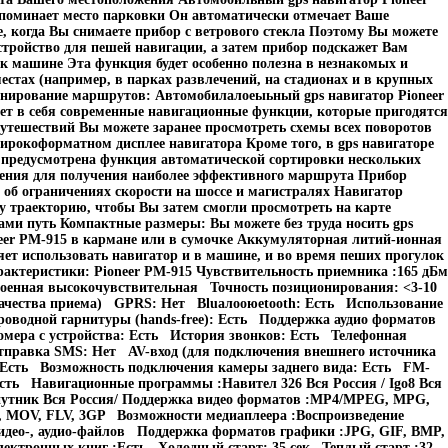
поминает место парковки Он автоматически отмечает Ваше
, когда Вы снимаете прибор с ветрового стекла Поэтому Вы можете
стройство для пешей навигации, а затем прибор подскажет Вам
 к машине Эта функция будет особенно полезна в незнакомых и
стах (например, в парках развлечений, на стадионах и в крупных
анирование маршрутов: Автомобилалоеыьный gps навигатор Pioneer
т в себя современные навигационные функции, которые пригодятся
утешествий Вы можете заранее просмотреть схемы всех поворотов
рокоформатном дисплее навигатора Кроме того, в gps навигаторе
 предусмотрена функция автоматической сортировки нескольких
чения для получения наиболее эффективного маршрута Прибор
 об ограничениях скорости на шоссе и магистралях Навигатор
 траекторию, чтобы Вы затем смогли просмотреть на карте
ми путь Компактные размеры: Вы можете без труда носить gps
eer PM-915 в кармане или в сумочке Аккумуляторная литий-ионная
яет использовать навигатор и в машине, и во время пеших прогулок
рактеристики: Pioneer PM-915 Чувствительность приемника :165 дБм
оенная высокочувствительная Точность позиционирования: <3-10
 качества приема) GPRS: Нет Bluалооюetooth: Есть Использование
проводной гарнитуры (hands-free): Есть Поддержка аудио форматов
мера с устройства: Есть История звонков: Есть Телефонная
тправка SMS: Нет AV-вход (для подключения внешнего источника
 :Есть Возможность подключения камеры заднего вида: Есть FM-
сть Навигационные программы :Навител 326 Вся Россия / Igo8 Вся
спутник Вся Россия/ Поддержка видео форматов :MP4/MPEG, MPG,
, MOV, FLV, 3GP Возможности медиаплеера :Воспроизведение
идео-, аудио-файлов Поддержка форматов графики :JPG, GIF, BMP,
ектронных книг :Есть Холодный старт: 35 сек Теплый старт :32