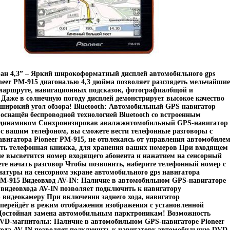
ан 4,3” – Яркий широкоформатный дисплей автомобильного gps
neer PM-915 диагональю 4,3 дюйма позволяет разглядеть мельчайшие
маршруте, навигационных подсказок, фотографиалбщой и
Даже в солнечную погоду дисплей демонстрирует высокое качество
широкий угол обзора! Bluetooth: Автомобильный GPS навигатор
 оснащён беспроводной технологией Bluetooth со встроенным
динамиком Синхронизировав авалжжнтомобильный GPS-навигатор
 с вашим телефоном, вы сможете вести телефонные разговоры с
вигатора Pioneer PM-915, не отвлекаясь от управления автомобиле
сть телефонная книжка, для хранения ваших номеров При входящем
не высветится номер входящего абонента и нажатием на сенсорный
те начать разговор Чтобы позвонить, наберите телефонный номер с
туры на сенсорном экране автомобильного gps навигатора
M-915 Видеовход AV-IN: Наличие в автомобильном GPS-навигаторе
 видеовхода AV-IN позволяет подключить к навигатору
видеокамеру При включении заднего хода, навигатор
перейдёт в режим отображения изображения с установленной
Достойная замена автомобильным парктроникам! Возможность
VD-магнитолы: Наличие в автомобильном GPS-навигаторе Pioneer
ода AV-IN позволяет подключить к навигатору автомобильную DVD-