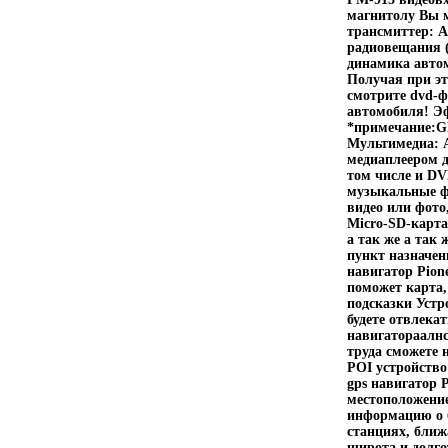
магнитолу Вы м
трансмиттер: 
радиовещания (
динамика автом
Получая при эт
смотрите dvd-ф
автомобиля! Э
*примечание:GP
Мультимедиа: 
медиаплеером д
том числе и DV
музыкальные фа
видео или фото
Micro-SD-карта
а так же а так
пункт назначен
навигатор Pion
поможет карта,
подсказки Устр
будете отвлека
навигатораалнс
труда сможете 
POI устройство
gps навигатор 
местоположение
информацию о 
станциях, ближ
широта и долго